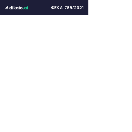
ΦΕΚ Δ' 789/2021