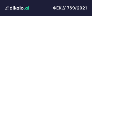
ΦΕΚ Δ' 769/2021