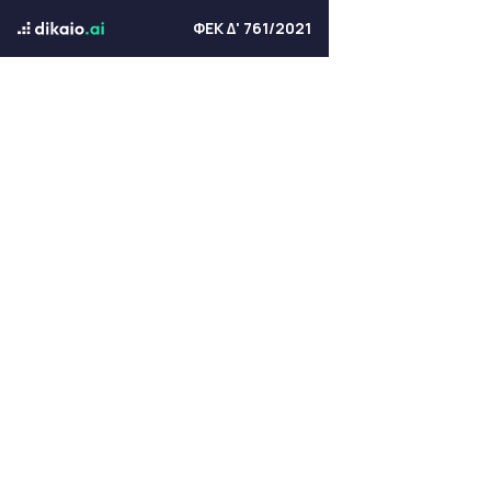
ΦΕΚ Δ' 761/2021