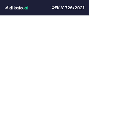
ΦΕΚ Δ' 726/2021