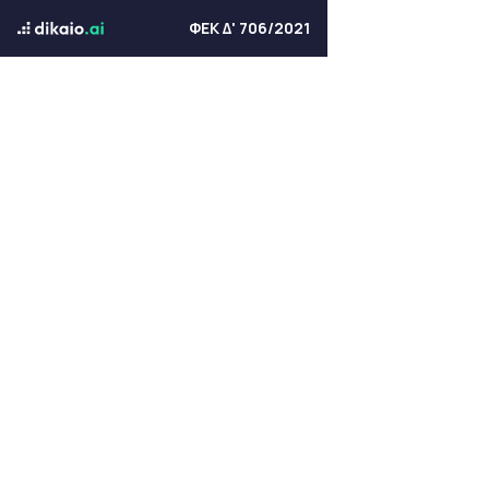
ΦΕΚ Δ' 706/2021