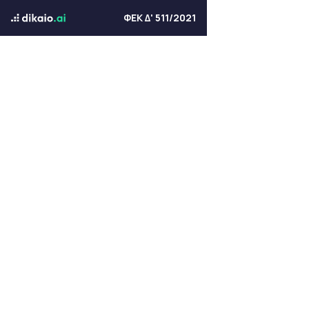
ΦΕΚ Δ' 511/2021