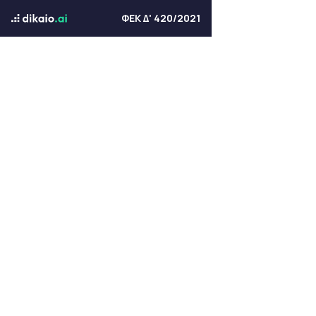
ΦΕΚ Δ' 420/2021