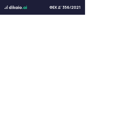
ΦΕΚ Δ' 356/2021