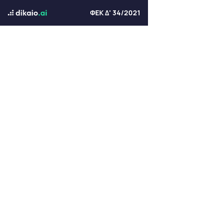
ΦΕΚ Δ' 34/2021