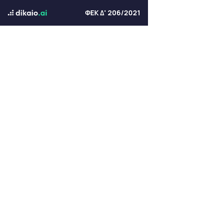
ΦΕΚ Δ' 206/2021