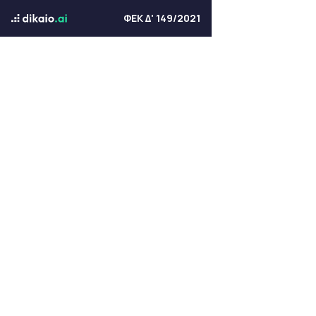
ΦΕΚ Δ' 149/2021