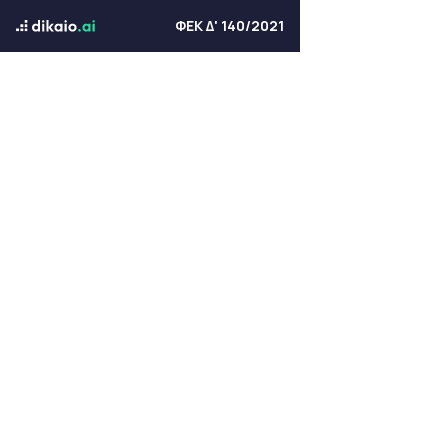
ΦΕΚ Δ' 140/2021