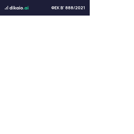
ΦΕΚ Β' 888/2021