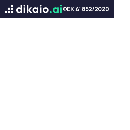
ΦΕΚ Δ' 852/2020