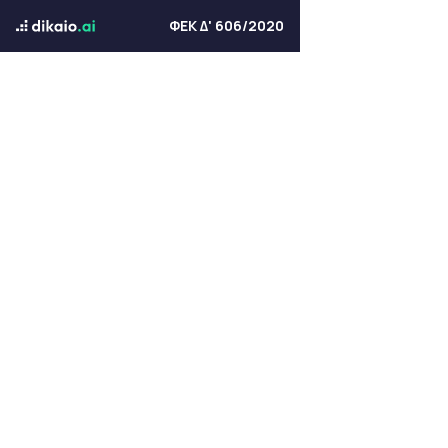
ΦΕΚ Δ' 606/2020