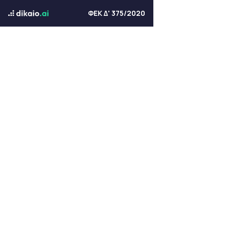
ΦΕΚ Δ' 375/2020