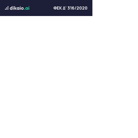
ΦΕΚ Δ' 316/2020