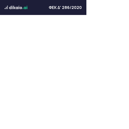
ΦΕΚ Δ' 286/2020