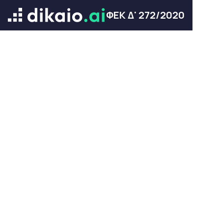
ΦΕΚ Δ' 272/2020