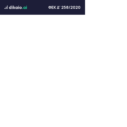
ΦΕΚ Δ' 258/2020