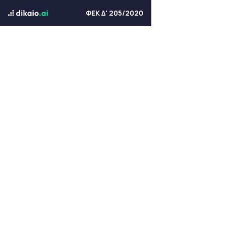
ΦΕΚ Δ' 205/2020