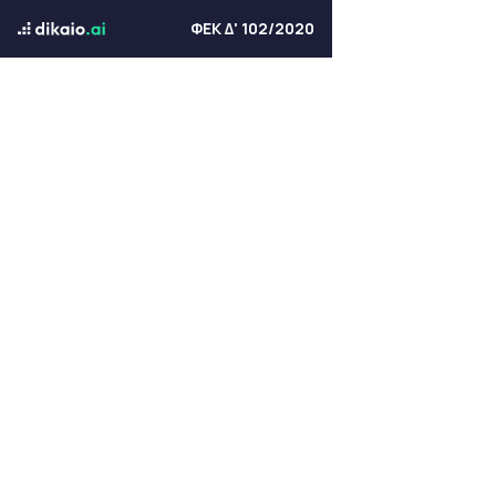
ΦΕΚ Δ' 102/2020