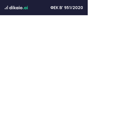
ΦΕΚ Β' 951/2020