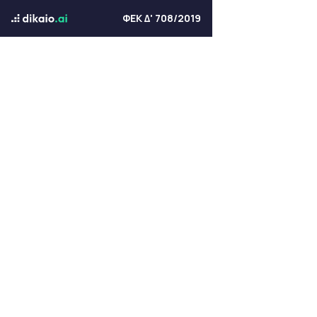
ΦΕΚ Δ' 708/2019