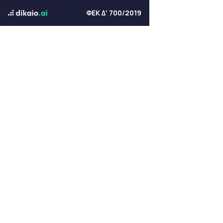
ΦΕΚ Δ' 700/2019