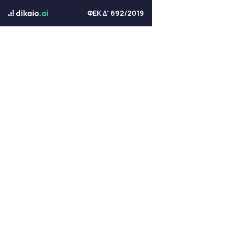
ΦΕΚ Δ' 692/2019