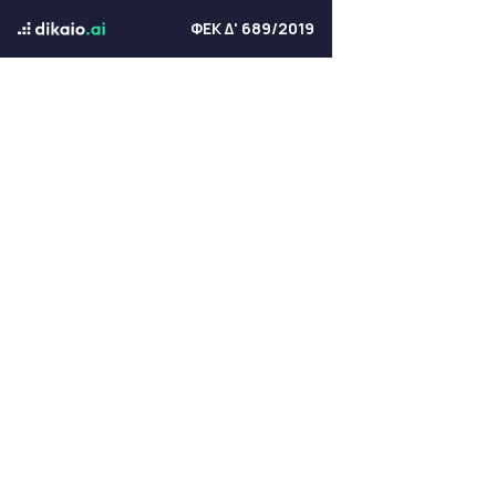
ΦΕΚ Δ' 689/2019