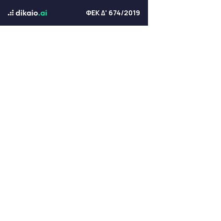
ΦΕΚ Δ' 674/2019