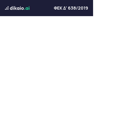
ΦΕΚ Δ' 638/2019