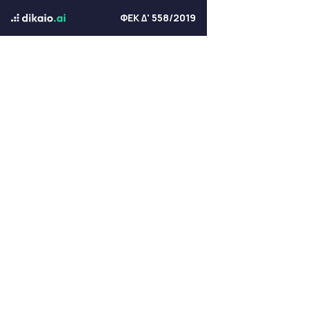
ΦΕΚ Δ' 558/2019