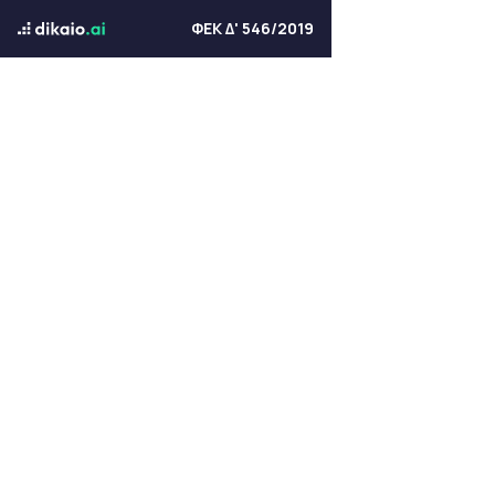
ΦΕΚ Δ' 546/2019