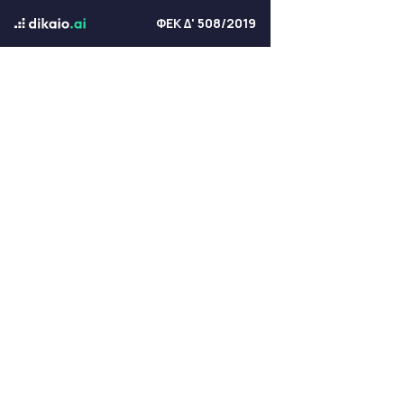
ΦΕΚ Δ' 508/2019