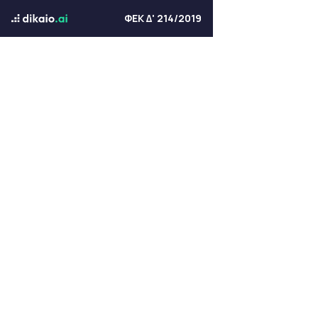
ΦΕΚ Δ' 214/2019