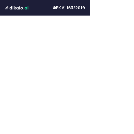
ΦΕΚ Δ' 163/2019