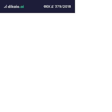
ΦΕΚ Δ' 379/2018