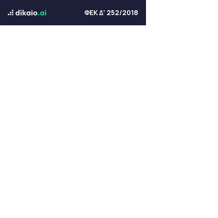
ΦΕΚ Δ' 252/2018