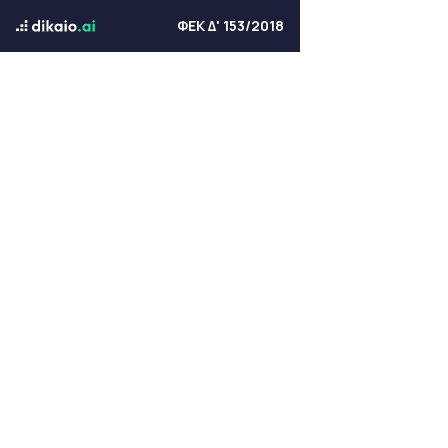
ΦΕΚ Δ' 153/2018