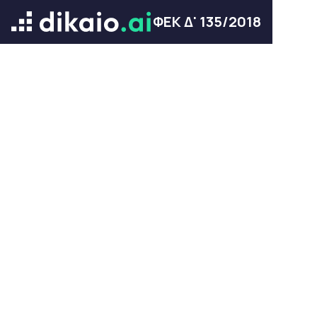
ΦΕΚ Δ' 135/2018