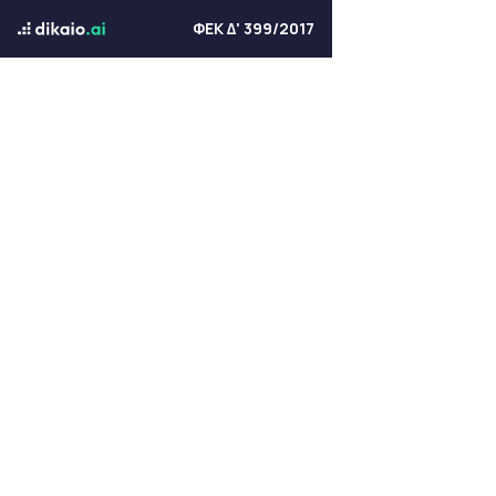
ΦΕΚ Δ' 399/2017