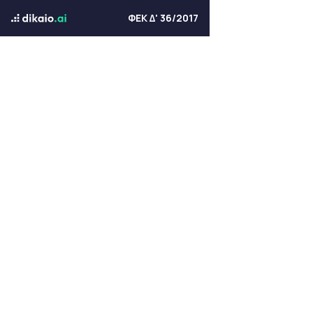
ΦΕΚ Δ' 36/2017