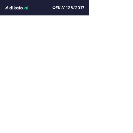
ΦΕΚ Δ' 128/2017