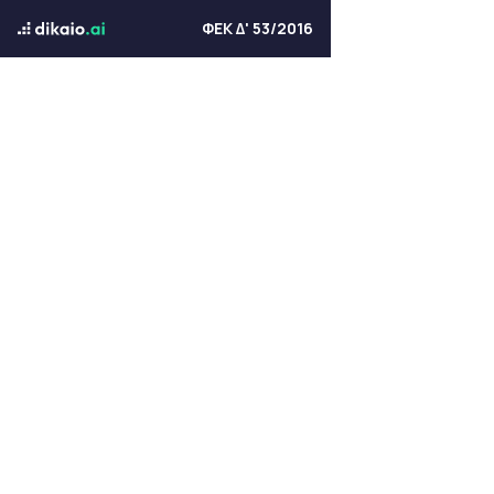
ΦΕΚ Δ' 53/2016