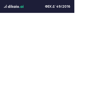
ΦΕΚ Δ' 49/2016