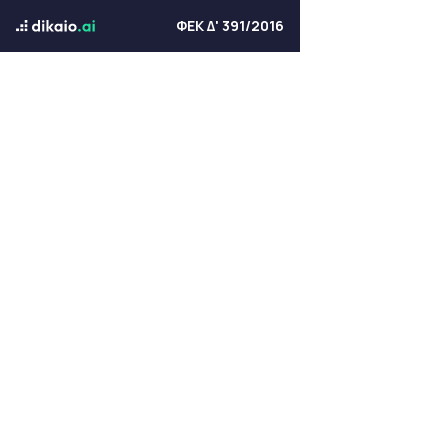
ΦΕΚ Δ' 391/2016