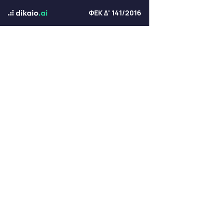
ΦΕΚ Δ' 141/2016