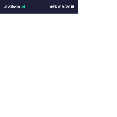
ΦΕΚ Δ' 9/2015