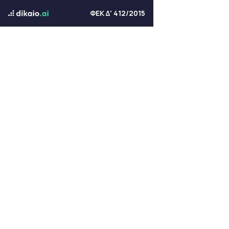
ΦΕΚ Δ' 412/2015