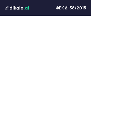
ΦΕΚ Δ' 38/2015