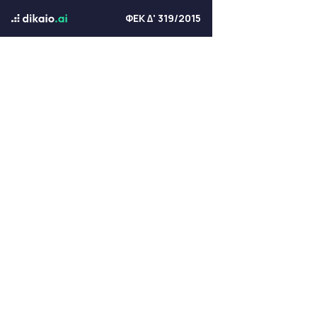
ΦΕΚ Δ' 319/2015