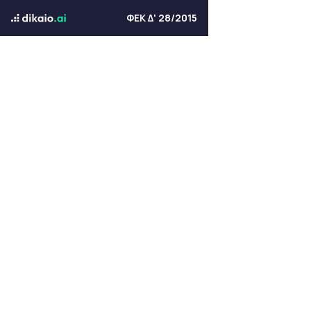
ΦΕΚ Δ' 28/2015